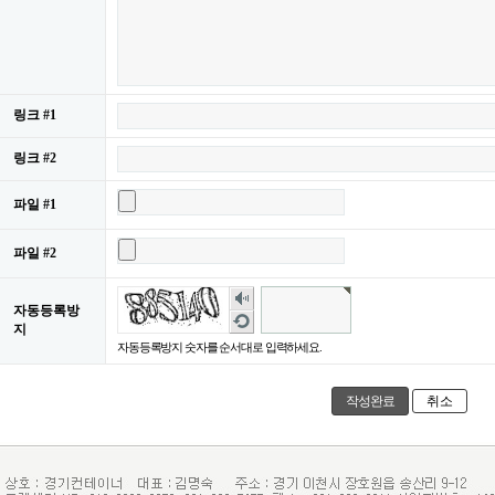
링크 #1
링크 #2
파일 #1
파일 #2
숫
자동등록방
자
새
지
음
로
자동등록방지 숫자를 순서대로 입력하세요.
성
고
듣
침
기
취소