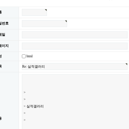
름
밀번호
메일
페이지
html
션
목
용