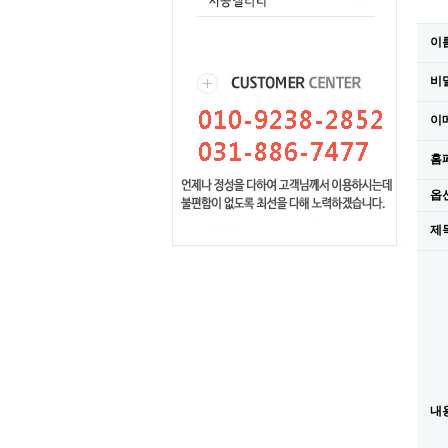
이
비
이
홈
옵
제
내