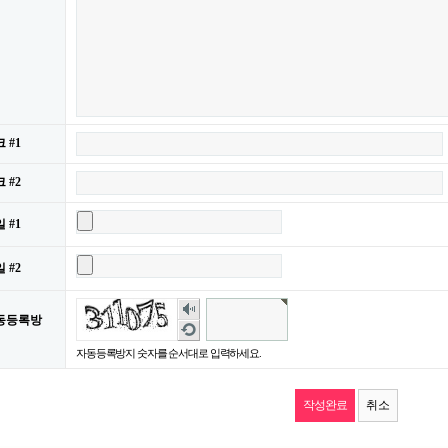
 #1
 #2
 #1
 #2
숫
동등록방
자
새
음
로
자동등록방지 숫자를 순서대로 입력하세요.
성
고
듣
침
기
취소