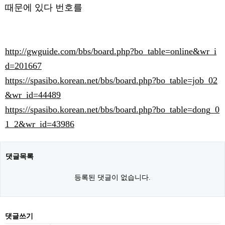
때문에 있다 번호를
http://gwguide.com/bbs/board.php?bo_table=online&wr_i
d=201667
https://spasibo.korean.net/bbs/board.php?bo_table=job_02
&wr_id=44489
https://spasibo.korean.net/bbs/board.php?bo_table=dong_0
1_2&wr_id=43986
댓글목록
등록된 댓글이 없습니다.
댓글쓰기