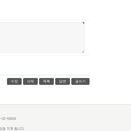
수정
삭제
목록
답변
글쓰기