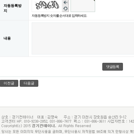
숫
자동등록방
자
새
지
음
로
자동등록방지 숫자를 순서대로 입력하세요.
성
고
듣
침
기
내용
이전글
다음글