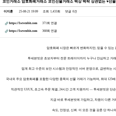
코인거래소 암호화폐거래소 코인선물거래소 떡상 떡락 상관없는 ♥선물거래
이지훈
25-08-21 19:09
조회
1,433회
댓글
0건
https://1sevenbit.com
371회 연결
https://1sevenbit.com
368회 연결
암호화폐 시장은 빠르게 변화하지만, 믿을 수 있는
투세븐빗은 초보자부터 전문 트레이더까지 누구나 안심하고 거래할
업계 최고 수준의 보안 시스템과 안정적인 서버 운영으로, 급변하는 
국내외 주요 암호화폐를 포함한 다양한 종목의 선물 거래가 가능하며, 최대 125
직관적인 UI/UX, 초고속 주문 체결, 24시간 고객 지원까지 — 투세븐빗은 
지금 바로 투세븐빗에 가입하고, 차원이 다른 거
속도, 안정성, 신뢰. 이 모든 것을 갖춘 단 하나