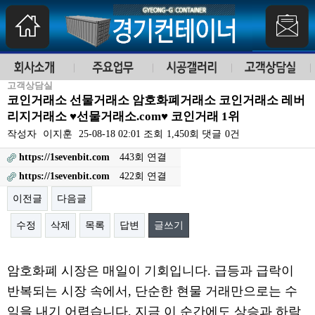
고객상담실
코인거래소 선물거래소 암호화폐거래소 코인거래소 레버
리지거래소 ♥선물거래소.com♥ 코인거래 1위
작성자
이지훈
25-08-18 02:01
조회
1,450회
댓글
0건
https://1sevenbit.com
443회 연결
https://1sevenbit.com
422회 연결
이전글
다음글
수정
삭제
목록
답변
글쓰기
본문
암호화폐 시장은 매일이 기회입니다. 급등과 급락이
반복되는 시장 속에서, 단순한 현물 거래만으로는 수
익을 내기 어렵습니다. 지금 이 순간에도 상승과 하락