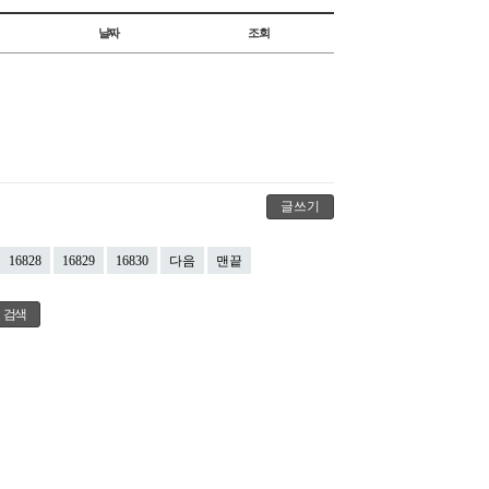
날짜
조회
글쓰기
16828
16829
16830
다음
맨끝