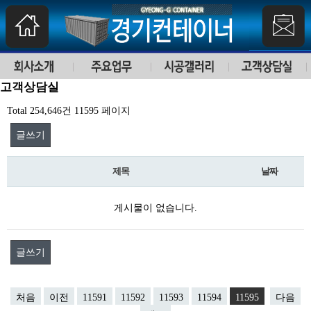
고객상담실
Total 254,646건
11595 페이지
글쓰기
제목
날짜
게시물이 없습니다.
글쓰기
처음
이전
11591
11592
11593
11594
11595
다음