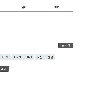
날짜
조회
글쓰기
11598
11599
11600
다음
맨끝