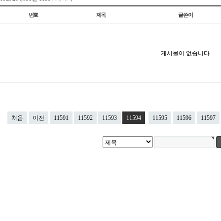
번호
제목
글쓴이
게시물이 없습니다.
처음
이전
11591
11592
11593
11594
11595
11596
11597