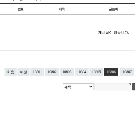
번호
제목
글쓴이
게시물이 없습니다.
처음
이전
10801
10802
10803
10804
10805
10806
10807