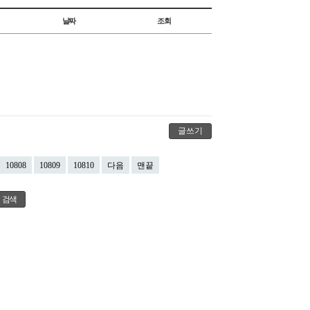
날짜
조회
글쓰기
10808
10809
10810
다음
맨끝