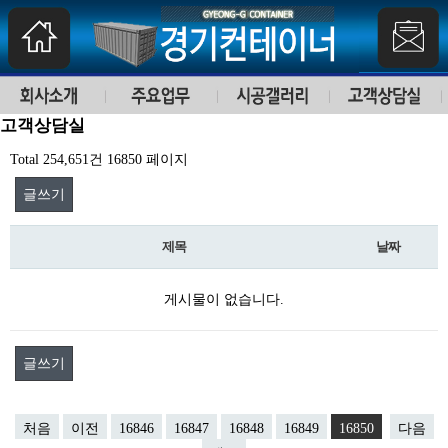
고객상담실
Total 254,651건
16850 페이지
글쓰기
제목
날짜
게시물이 없습니다.
글쓰기
처음
이전
16846
16847
16848
16849
16850
다음