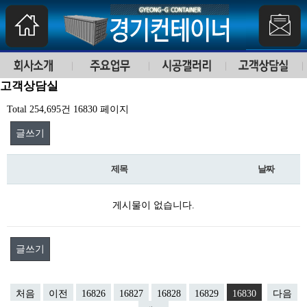
고객상담실
Total 254,695건
16830 페이지
글쓰기
제목
날짜
게시물이 없습니다.
글쓰기
처음
이전
16826
16827
16828
16829
16830
다음