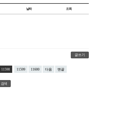
날짜
조회
글쓰기
11598
11599
11600
다음
맨끝