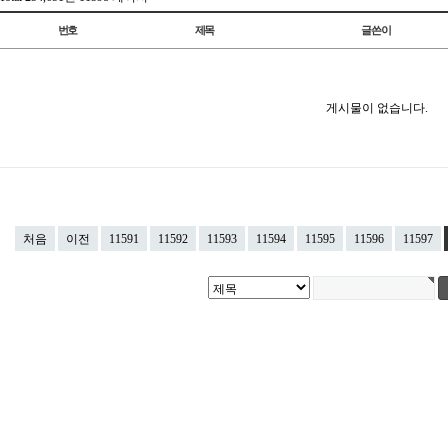
번호
제목
글쓴이
게시물이 없습니다.
처음
이전
11591
11592
11593
11594
11595
11596
11597