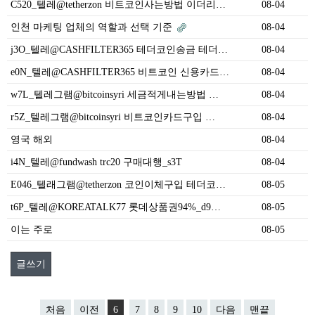
C520_텔레@tetherzon 비트코인사는방법 이더리…
08-04
인천 마케팅 업체의 역할과 선택 기준
08-04
j3O_텔레@CASHFILTER365 테더코인송금 테더…
08-04
e0N_텔레@CASHFILTER365 비트코인 신용카드…
08-04
w7L_텔레그램@bitcoinsyri 세금적게내는방법 …
08-04
r5Z_텔레그램@bitcoinsyri 비트코인카드구입 …
08-04
영국 해외
08-04
i4N_텔레@fundwash trc20 구매대행_s3T
08-04
E046_텔래그램@tetherzon 코인이체구입 테더코…
08-05
t6P_텔레@KOREATALK77 롯데상품권94%_d9…
08-05
이는 주로
08-05
글쓰기
처음
이전
6
7
8
9
10
다음
맨끝