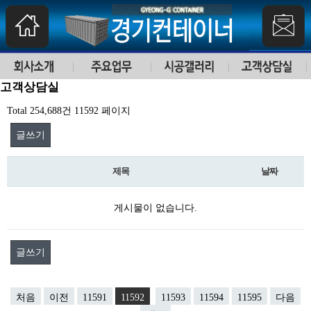
고객상담실
Total 254,688건
11592 페이지
글쓰기
제목
날짜
게시물이 없습니다.
글쓰기
처음
이전
11591
11592
11593
11594
11595
다음