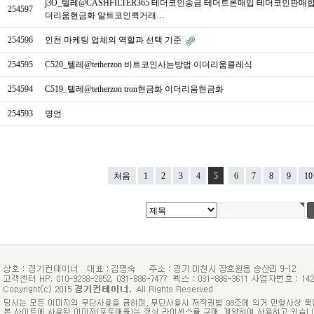
j3O_텔레@CASHFILTER365 테더코인송금 테더트론매입 테더코인판매
254597
더리움현금화 알트코인퀵거래…
254596
인천 마케팅 업체의 역할과 선택 기준
254595
C520_텔레@tetherzon 비트코인사는방법 이더리움클레식
254594
C519_텔레@tetherzon tron현금화 이더리움현금화
254593
명언
처음
1
2
3
4
5
6
7
8
9
10