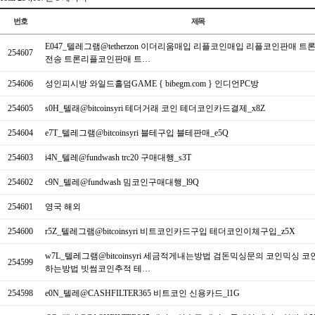
번호
제목
E047_텔레그램@tetherzon 이더리움매입 리플코인매입 리플코인판매 
254607
전송 트론리플코인판매 트…
254606
성인피시방 와일드홀덤GAME { bibegm.com } 인디언PC방
254605
s0H_텔래@bitcoinsyri 테더거래 코인 테더코인카드결제_x8Z
254604
e7T_텔레그램@bitcoinsyri 블테구입 블테판매_e5Q
254603
i4N_텔레@fundwash trc20 구매대행_s3T
254602
c9N_텔레@fundwash 밈코인구매대행_l9Q
254601
영국 해외
254600
r5Z_텔레그램@bitcoinsyri 비트코인카드구입 테더코인이체구입_z5X
w7L_텔레그램@bitcoinsyri 세금적게내는방법 검돈믹싱문의 코인믹싱 
254599
하는방법 빗썸코인추적 테…
254598
e0N_텔레@CASHFILTER365 비트코인 신용카드_l1G