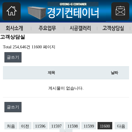
고객상담실
Total 254,646건
11600 페이지
글쓰기
제목
날짜
게시물이 없습니다.
글쓰기
처음
이전
11596
11597
11598
11599
11600
다음