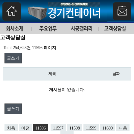
고객상담실
Total 254,628건
11596 페이지
글쓰기
제목
날짜
게시물이 없습니다.
글쓰기
처음
이전
11596
11597
11598
11599
11600
다음