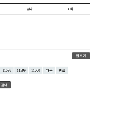
날짜
조회
글쓰기
11598
11599
11600
다음
맨끝