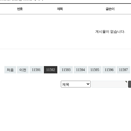
번호
제목
글쓴이
게시물이 없습니다.
처음
이전
11591
11592
11593
11594
11595
11596
11597