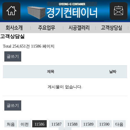
고객상담실
Total 254,651건
11586 페이지
글쓰기
제목
날짜
게시물이 없습니다.
글쓰기
처음
이전
11586
11587
11588
11589
11590
다음