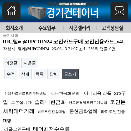
공지사항
l1B_텔레@UPCOIN24 코인카드구매 코인신용카드_x4L
작성자
텔레@UPCOIN24
26-06-13 21:07
조회
236회
댓글
0건
이전글
다음글
수정
삭제
목록
답변
글쓰기
본문
xrp구
이더리움 리플
검돈현금화문의
신용카드비트코인구매방법
입
솔라나현금화
코인돈
트론삽니다
핸드폰결제코인구매방법
세탁테더거래
돈현금화업체
파이코인전송
비트코인전송대행
대행
테더최저수수료
리플코인구매