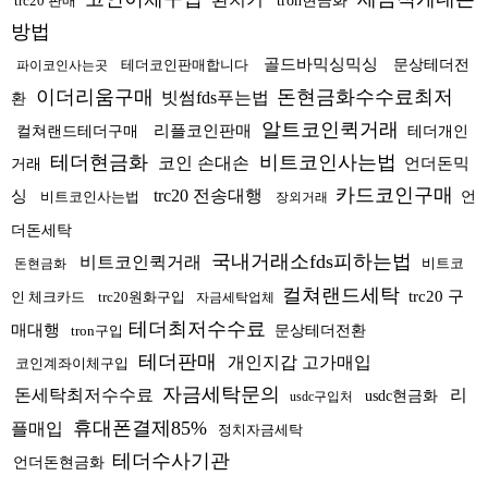
trc20 판매
tron현금화
방법
골드바믹싱믹싱
테더코인판매합니다
문상테더전
파이코인사는곳
이더리움구매
돈현금화수수료최저
빗썸fds푸는법
환
알트코인퀵거래
리플코인판매
컬쳐랜드테더구매
테더개인
테더현금화
비트코인사는법
코인 손대손
언더돈믹
거래
카드코인구매
trc20 전송대행
싱
비트코인사는법
언
장외거래
더돈세탁
국내거래소fds피하는법
비트코인퀵거래
비트코
돈현금화
컬쳐랜드세탁
trc20 구
인 체크카드
trc20원화구입
자금세탁업체
테더최저수수료
매대행
tron구입
문상테더전환
테더판매
개인지갑 고가매입
코인계좌이체구입
자금세탁문의
돈세탁최저수수료
리
usdc현금화
usdc구입처
휴대폰결제85%
플매입
정치자금세탁
테더수사기관
언더돈현금화