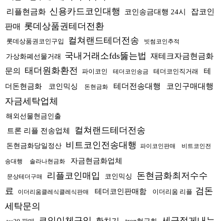
신용카드코인대행
리플현금화
잡코인
코인송금대행 24시
롯데상품권테더전환
판매
컬쳐랜드테더전송
롯데상품권코인구입
빗썸코인추적
국내거래소fds뚫는법
재테크자금현금화
가상화폐선물거래
태더원화환전
문의
테
파이코인
테더코인직거래
테더코인송금
테더전송대행
코인구매대행
더돈현금화
코인믹싱
돈현금화
자금세탁업체
해외선물현금인출
컬쳐랜드테더전송
트론 리플 전송업체
비트코인전송대행
돈현금화당일정산
파이코인판매
비트코인전
자금현금화업체
송대행
솔라나현금화
리플코인매입
돈현금화최저수수
코인믹싱
문상테더구매
료
검돈
테더코인판매함
이더리움 리플
이더리움클레식클레식판매
세탁문의
코인이체구입
세금적게내는
환치기