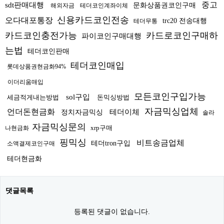
중고
sdt판매대행
문화상품권코인구매
해외자금
테더코인계좌이체
신용카드코인전송
오다대포통장
trc20 전송대행
테더무통
카드코인충전가능
카드로코인구매하
파이코인구매대행
는법
테더코인판매
테더코인매입
롯데상품권현금화94%
이더리움매입
모든코인구입가능
sol구입
세금적게내는방법
돈믹싱방법
자금믹싱업체
언더돈현금화
테더이체
정치자금믹싱
솔라
자금믹싱문의
xrp구매
나현금화
핑믹싱
비트송금업체
테더tron구입
소액결제코인구매
테더현금화
댓글목록
등록된 댓글이 없습니다.