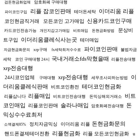
암호화폐 구매대행
검돈현금화업체
리플 잡코인판매
이더리움 리플
테더돈세탁
파이코인구입
신용카드코인구매
코인현금직거래
모든코인 고가매입
문상비
카드코인전송가능
개인지갑고가매입
비트매입
돈현금화방법
이더리움클레식사는곳
트구입
테더매입
파이코인판매
xrp구매
불법자금
자금현금화문의
fx세탁최저수수료
국내거래소fds막혔을때
세탁
코인 구매대행 24시
리플전송대행
xrp전송대행
xrp전송대행
이
24시코인업체
구매대행
세무조사피하는방법
더리움클레식판매
테더코인현금화
비트코인환전
리플매입
비트
리플삽니다
비트코인전송대행
돈믹싱해외거래소
코인매입
솔라나매입
돈
리플코인판매
암호화폐전송대행
믹싱수수료최저
돈현금화문의
정치자금믹싱
이더리움 리플
소액결제85%
리플현금화
핸드폰결제테더전환
리플 모든코인현금화
u