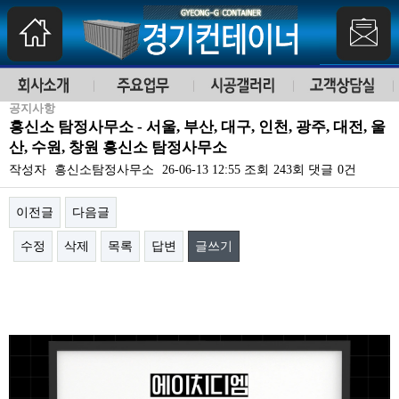
공지사항
흥신소 탐정사무소 - 서울, 부산, 대구, 인천, 광주, 대전, 울
산, 수원, 창원 흥신소 탐정사무소
작성자
흥신소탐정사무소
26-06-13 12:55
조회
243회
댓글
0건
이전글
다음글
수정
삭제
목록
답변
글쓰기
본문