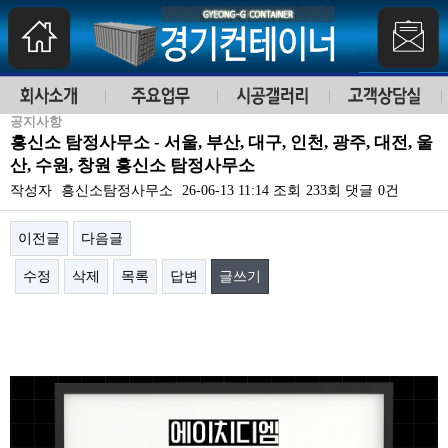
공지사항
흥신소 탐정사무소 - 서울, 부산, 대구, 인천, 광주, 대전, 울
산, 수원, 창원 흥신소 탐정사무소
작성자
흥신소탐정사무소
26-06-13 11:14
조회
233회
댓글
0건
이전글
다음글
수정
삭제
목록
답변
글쓰기
본문