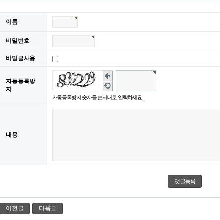
이름
비밀번호
비밀글사용
숫
자동등록방
자
새
지
음
로
자동등록방지 숫자를 순서대로 입력하세요.
성
고
듣
침
기
내용
이전글
다음글