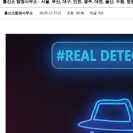
흥신소 탐정사무소 - 서울, 부산, 대구, 인천, 광주, 대전, 울산, 수원,
흥신소탐정사무소
26-05-11 15:21
조회
181회
댓글
0건