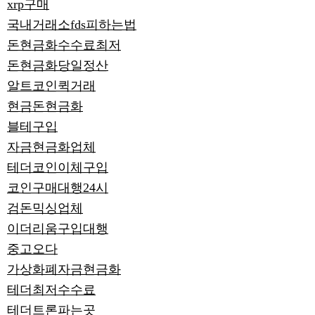
xrp구매
국내거래소fds피하는법
돈현금화수수료최저
돈현금화당일정산
알트코인퀵거래
현금돈현금화
블테구입
자금현금화업체
테더코인이체구입
코인구매대행24시
검돈믹싱업체
이더리움구입대행
중고오다
가상화폐자금현금화
테더최저수수료
테더트론파는곳