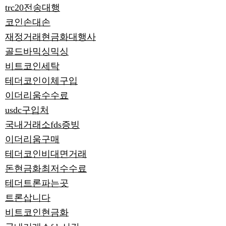
trc20전송대행
코인손대손
재정거래현금화대행사
골드바믹싱믹싱
비트코인세탁
테더코인이체구입
이더리움수수료
usdc구입처
국내거래소fds증빙
이더리움구매
테더코인비대면거래
돈현금화최저수수료
테더트론파는곳
트론삽니다
비트코인현금화