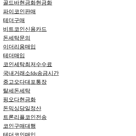
골드바현금화현금화
파이코인판매
테더구매
비트코인신용카드
돈세탁문의
이더리움매입
테더매입
코인세탁최저수수료
국내거래소fds송금시간
중고오다대포통장
탈세돈세탁
핑오다현금화
돈믹싱당일정산
트론리플코인전송
코인구매대행
테더코인매입