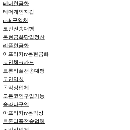
테더현금화
테더개인지갑
usdc구입처
코인전송대행
돈현금화당일정산
리플현금화
아프리카tv돈현금화
코인체크카드
트론리플전송대행
코인믹싱
돈믹싱업체
모든코인구입가능
솔라나구입
아프리카tv돈믹싱
트론리플전송업체
돈믹싱업체