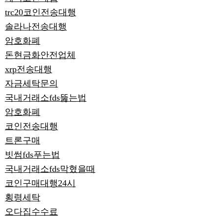
trc20코인전송대행
솔라나전송대행
암호화폐
돈현금화안전업체
xrp전송대행
자금세탁문의
국내거래소fds뚫는법
암호화폐
코인전송대행
트론구매
빗썸fds푸는법
국내거래소fds막혔을때
코인구매대행24시
횡령세탁
오다집수수료