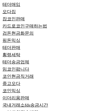
테더매입
오다집
잡코인판매
카드로코인구매하는법
검돈현금화문의
핑돈믹싱
테더판매
횡령세탁
테더송금업체
밈코인팝니다
코인현금직거래
중고오다
코인믹싱
이더리움판매
국내거래소fds송금시간