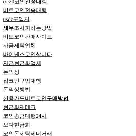
trc20코인전송대행
비트코인전송대행
usdc구입처
세무조사피하는방법
비트코인판매사이트
자금세탁업체
바이낸스코인삽니다
자금현금화업체
돈믹싱
잡코인구입대행
돈믹싱방법
신용카드비트코인구매방법
현금화재테크
코인송금대행24시
오다현금화
코인돈세탁테더거래