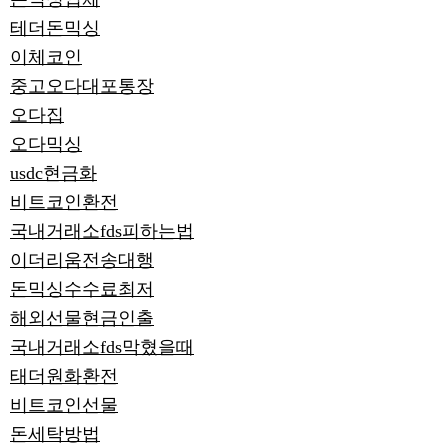
테더돈믹싱
이체코인
중고오다대포통장
오다집
오다믹싱
usdc현금화
비트코인환전
국내거래소fds피하는법
이더리움전송대행
돈믹싱수수료최저
해외선물현금인출
국내거래소fds막혔을때
태더원화환전
비트코인선물
돈세탁방법