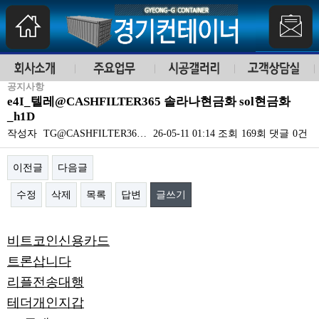
공지사항
e4I_텔레@CASHFILTER365 솔라나현금화 sol현금화
_h1D
작성자
TG@CASHFILTER36…
26-05-11 01:14
조회
169회
댓글
0건
이전글
다음글
수정
삭제
목록
답변
글쓰기
본문
비트코인신용카드
트론삽니다
리플전송대행
테더개인지갑