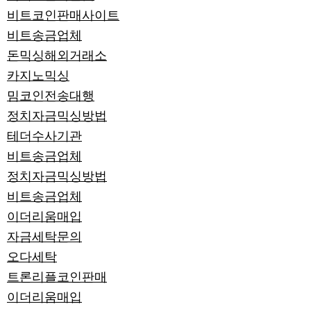
비트코인판매사이트
비트송금업체
돈믹싱해외거래소
카지노믹싱
밈코인전송대행
정치자금믹싱방법
테더수사기관
비트송금업체
정치자금믹싱방법
비트송금업체
이더리움매입
자금세탁문의
오다세탁
트론리플코인판매
이더리움매입