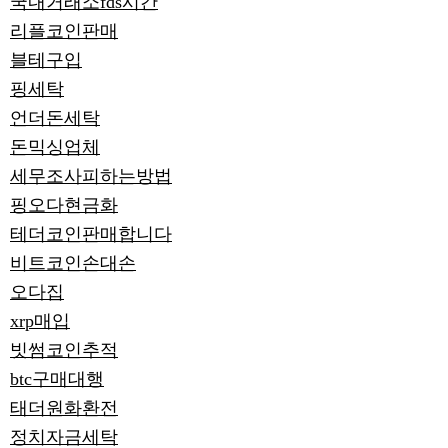
국내거래소fds시간
리플코인판매
블테구입
핑세탁
언더돈세탁
돈믹싱업체
세무조사피하는방법
핑오다현금화
테더코인판매합니다
비트코인손대손
오다집
xrp매입
빗썸코인추적
btc구매대행
태더원화환전
정치자금세탁