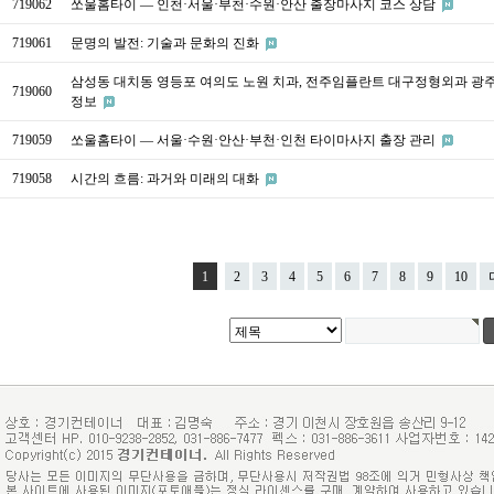
719062
쏘울홈타이 — 인천·서울·부천·수원·안산 출장마사지 코스 상담
719061
문명의 발전: 기술과 문화의 진화
삼성동 대치동 영등포 여의도 노원 치과, 전주임플란트 대구정형외과 광
719060
정보
719059
쏘울홈타이 — 서울·수원·안산·부천·인천 타이마사지 출장 관리
719058
시간의 흐름: 과거와 미래의 대화
1
2
3
4
5
6
7
8
9
10