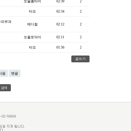
쏘울홈타이
02:39
2
타요
02:34
2
주피부과
메디컬
02:12
2
쏘울토닥이
02:11
2
타요
01:56
2
글쓰기
다음
맨끝