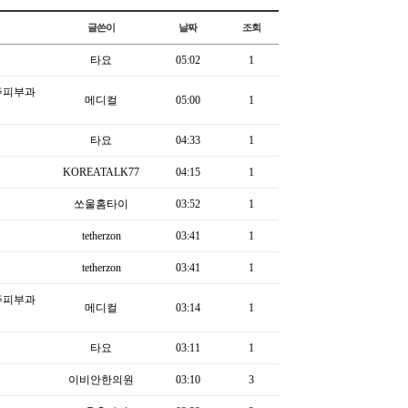
글쓴이
날짜
조회
타요
05:02
1
주피부과
메디컬
05:00
1
타요
04:33
1
KOREATALK77
04:15
1
쏘울홈타이
03:52
1
tetherzon
03:41
1
tetherzon
03:41
1
주피부과
메디컬
03:14
1
타요
03:11
1
이비안한의원
03:10
3