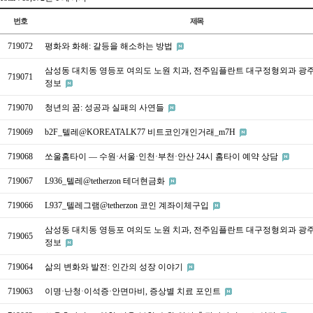
번호
제목
719072
평화와 화해: 갈등을 해소하는 방법
삼성동 대치동 영등포 여의도 노원 치과, 전주임플란트 대구정형외과 광
719071
정보
719070
청년의 꿈: 성공과 실패의 사연들
719069
b2F_텔레@KOREATALK77 비트코인개인거래_m7H
719068
쏘울홈타이 — 수원·서울·인천·부천·안산 24시 홈타이 예약 상담
719067
L936_텔레@tetherzon 테더현금화
719066
L937_텔레그램@tetherzon 코인 계좌이체구입
삼성동 대치동 영등포 여의도 노원 치과, 전주임플란트 대구정형외과 광
719065
정보
719064
삶의 변화와 발전: 인간의 성장 이야기
719063
이명·난청·이석증·안면마비, 증상별 치료 포인트