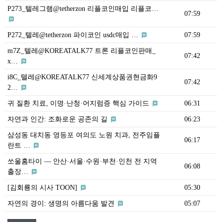
P273_텔레그램@tetherzon 리플코인매입 리플코…
07:59
P272_텔레@tetherzon 파이코인 usdc매입 …
07:59
m7Z_텔레@KOREATALK77 트론 리플코인판매_
07:42
x…
i8C_텔레@KOREATALK77 신세계상품권현금화9
07:42
2…
귀 질환 치료, 이명·난청·어지럼증 핵심 가이드
06:31
자연과 인간: 조화로운 공존의 길
06:23
삼성동 대치동 영등포 여의도 노원 치과, 전주임플
06:17
란트 …
쏘울홈타이 — 안산·서울·수원·부천·인천 전 지역
06:08
출장…
[김회룡의 시사 TOON]
05:30
자연의 경이: 생명의 아름다움 발견
05:07