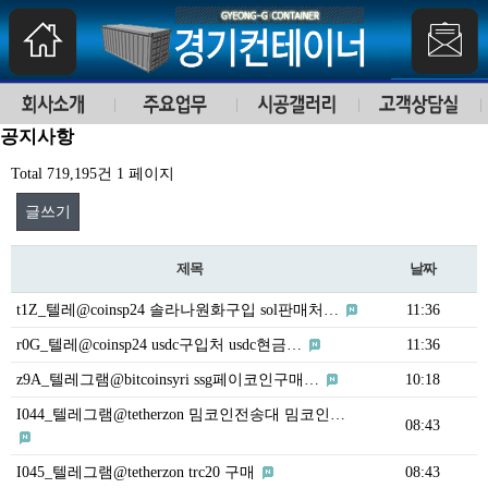
공지사항
Total 719,195건
1 페이지
글쓰기
제목
날짜
t1Z_텔레@coinsp24 솔라나원화구입 sol판매처…
11:36
r0G_텔레@coinsp24 usdc구입처 usdc현금…
11:36
z9A_텔레그램@bitcoinsyri ssg페이코인구매…
10:18
I044_텔레그램@tetherzon 밈코인전송대 밈코인…
08:43
I045_텔레그램@tetherzon trc20 구매
08:43