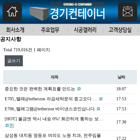
공지사항
Total 719,016건
1 페이지
글쓰기
제목
날짜
중요한 것은 완벽한 계획표를 만드는
18:07
E705_텔래@tetherzon 자금세탁문의 중고오다 …
17:53
E706_텔레그램@tetherzon 바이낸스코인삽니다
17:53
[HOT] 불금엔 역시 내숭 0%! 화끈하게 통하는 보…
17:30
삼성동 대치동 영등포 여의도 노원 치과, 전주임플
17:22