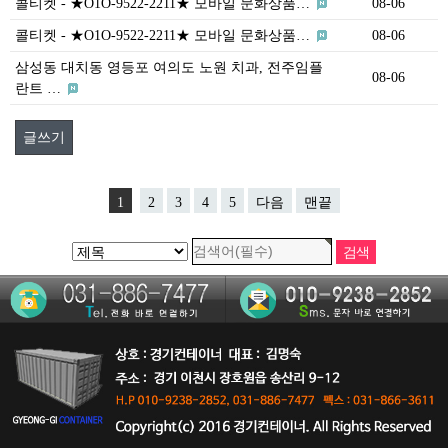
콜티켓 - ★O1O-9522-2211★ 모바일 문화상품…
08-06
콜티켓 - ★O1O-9522-2211★ 모바일 문화상품…
08-06
삼성동 대치동 영등포 여의도 노원 치과, 전주임플
08-06
란트 …
글쓰기
1
2
3
4
5
다음
맨끝