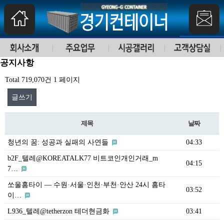
공지사항
Total 719,070건
1 페이지
글쓰기
제목
날짜
청년의 꿈: 성공과 실패의 사연들
04:33
b2F_텔레@KOREATALK77 비트코인개인거래_m
04:15
7…
쏘울홈타이 — 수원·서울·인천·부천·안산 24시 홈타
03:52
이…
L936_텔레@tetherzon 테더현금화
03:41