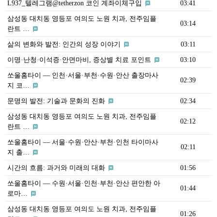
L937_텔레그램@tetherzon 코인 계좌이체구입
03:41
삼성동 대치동 영등포 여의도 노원 치과, 전주임플
03:14
란트 …
삶의 변화와 발전: 인간의 성장 이야기
03:11
이명·난청·이석증·안면마비, 증상별 치료 포인트
03:10
쏘울홈타이 — 인천·서울·부천·수원·안산 출장마사
02:39
지 코…
문명의 발전: 기술과 문화의 진화
02:34
삼성동 대치동 영등포 여의도 노원 치과, 전주임플
02:12
란트 …
쏘울홈타이 — 서울·수원·안산·부천·인천 타이마사
02:11
지 출…
시간의 흐름: 과거와 미래의 대화
01:56
쏘울홈타이 — 수원·서울·인천·부천·안산 편안한 아
01:44
로마…
삼성동 대치동 영등포 여의도 노원 치과, 전주임플
01:26