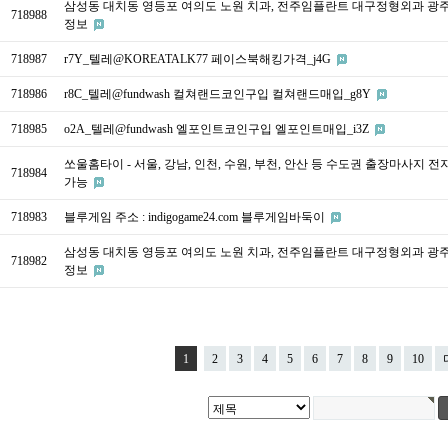
삼성동 대치동 영등포 여의도 노원 치과, 전주임플란트 대구정형외과 광
718988
정보
718987
r7Y_텔레@KOREATALK77 페이스북해킹가격_j4G
718986
r8C_텔레@fundwash 컬쳐랜드코인구입 컬쳐랜드매입_g8Y
718985
o2A_텔레@fundwash 엘포인트코인구입 엘포인트매입_i3Z
쏘울홈타이 - 서울, 강남, 인천, 수원, 부천, 안산 등 수도권 출장마사지 전
718984
가능
718983
블루게임 주소 : indigogame24.com 블루게임바둑이
삼성동 대치동 영등포 여의도 노원 치과, 전주임플란트 대구정형외과 광
718982
정보
1
2
3
4
5
6
7
8
9
10