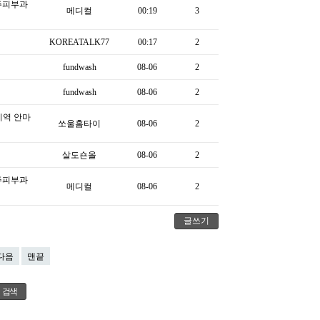
주피부과
메디컬
00:19
3
KOREATALK77
00:17
2
fundwash
08-06
2
fundwash
08-06
2
지역 안마
쏘울홈타이
08-06
2
살도숀올
08-06
2
주피부과
메디컬
08-06
2
글쓰기
다음
맨끝