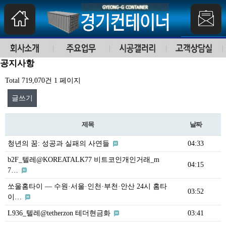
공지사항
Total 719,070건
1 페이지
글쓰기
제목
날짜
청년의 꿈: 성공과 실패의 사연들
04:33
b2F_텔레@KOREATALK77 비트코인개인거래_m
04:15
7…
쏘울홈타이 — 수원·서울·인천·부천·안산 24시 홈타
03:52
이…
L936_텔레@tetherzon 테더현금화
03:41