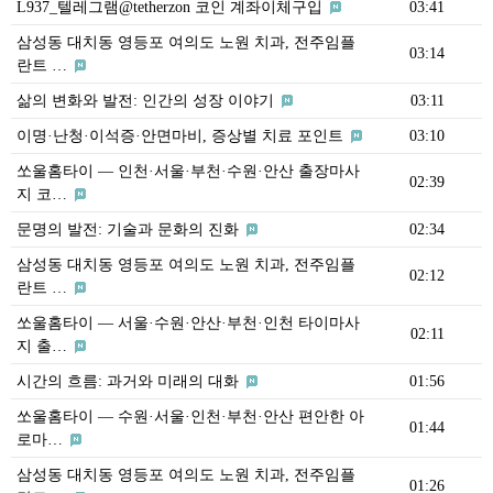
L937_텔레그램@tetherzon 코인 계좌이체구입
03:41
삼성동 대치동 영등포 여의도 노원 치과, 전주임플
03:14
란트 …
삶의 변화와 발전: 인간의 성장 이야기
03:11
이명·난청·이석증·안면마비, 증상별 치료 포인트
03:10
쏘울홈타이 — 인천·서울·부천·수원·안산 출장마사
02:39
지 코…
문명의 발전: 기술과 문화의 진화
02:34
삼성동 대치동 영등포 여의도 노원 치과, 전주임플
02:12
란트 …
쏘울홈타이 — 서울·수원·안산·부천·인천 타이마사
02:11
지 출…
시간의 흐름: 과거와 미래의 대화
01:56
쏘울홈타이 — 수원·서울·인천·부천·안산 편안한 아
01:44
로마…
삼성동 대치동 영등포 여의도 노원 치과, 전주임플
01:26