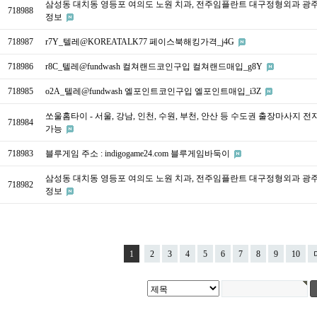
삼성동 대치동 영등포 여의도 노원 치과, 전주임플란트 대구정형외과 광
718988
정보
718987
r7Y_텔레@KOREATALK77 페이스북해킹가격_j4G
718986
r8C_텔레@fundwash 컬쳐랜드코인구입 컬쳐랜드매입_g8Y
718985
o2A_텔레@fundwash 엘포인트코인구입 엘포인트매입_i3Z
쏘울홈타이 - 서울, 강남, 인천, 수원, 부천, 안산 등 수도권 출장마사지 전
718984
가능
718983
블루게임 주소 : indigogame24.com 블루게임바둑이
삼성동 대치동 영등포 여의도 노원 치과, 전주임플란트 대구정형외과 광
718982
정보
1
2
3
4
5
6
7
8
9
10