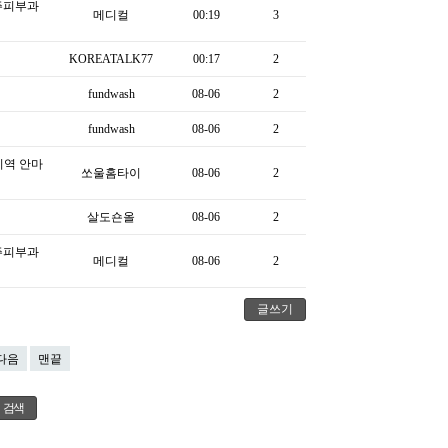
주피부과
메디컬
00:19
3
KOREATALK77
00:17
2
fundwash
08-06
2
fundwash
08-06
2
지역 안마
쏘울홈타이
08-06
2
살도숀올
08-06
2
주피부과
메디컬
08-06
2
글쓰기
다음
맨끝