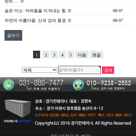
란트 …
숨은 미소: 어려움을 이겨내는 힘
08-07
자연의 아름다움: 산과 강의 풍경
08-07
글쓰기
1
2
3
4
5
다음
맨끝