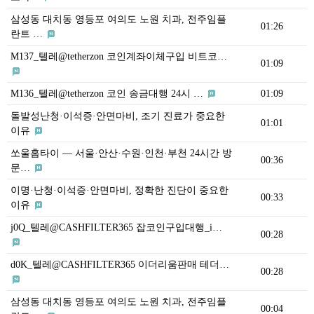
삼성동 대치동 영등포 여의도 노원 치과, 전주임플
01:26
란트 …
M137_텔레@tetherzon 코인계좌이체구입 비트코…
01:09
M136_텔레@tetherzon 코인 송금대행 24시 …
01:09
돌발성난청·이석증·안면마비, 조기 진료가 중요한
01:01
이유
쏘울홈타이 — 서울·안산·수원·인천·부천 24시간 방
00:36
문…
이명·난청·이석증·안면마비, 정확한 진단이 중요한
00:33
이유
j0Q_텔레@CASHFILTER365 잡코인구입대행_i…
00:28
d0K_텔레@CASHFILTER365 이더리움판매 테더…
00:28
삼성동 대치동 영등포 여의도 노원 치과, 전주임플
00:04