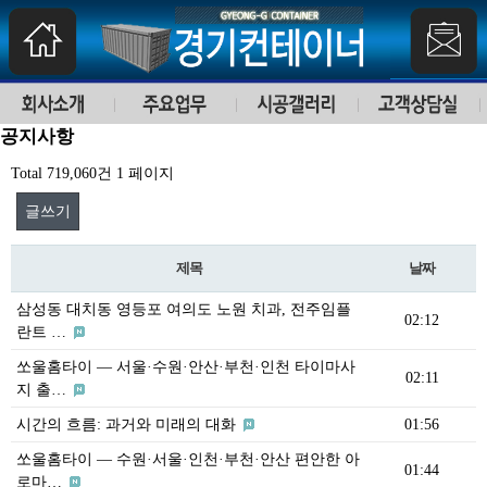
공지사항
Total 719,060건
1 페이지
글쓰기
제목
날짜
삼성동 대치동 영등포 여의도 노원 치과, 전주임플
02:12
란트 …
쏘울홈타이 — 서울·수원·안산·부천·인천 타이마사
02:11
지 출…
시간의 흐름: 과거와 미래의 대화
01:56
쏘울홈타이 — 수원·서울·인천·부천·안산 편안한 아
01:44
로마…