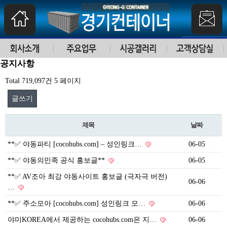
공지사항
Total 719,097건
5 페이지
글쓰기
제목
날짜
**✅ 야동파티 [cocohubs.com] – 성인링크…
06-05
**✅ 야동의민족 공식 홍보글**
06-05
**✅ AV조아 최강 야동사이트 홍보글 (극자극 버전)
06-06
…
**✅ 주소모아 [cocohubs.com] 성인링크 모…
06-06
야미KOREA에서 제공하는 cocohubs.com은 지…
06-06