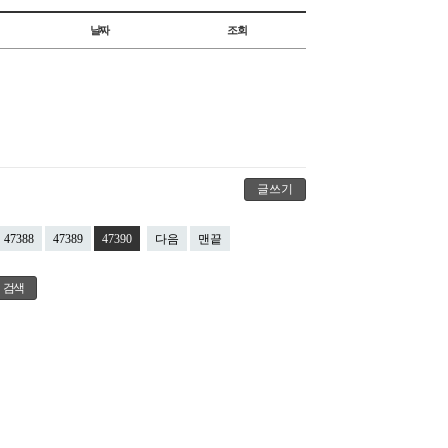
날짜
조회
글쓰기
47388
47389
47390
다음
맨끝