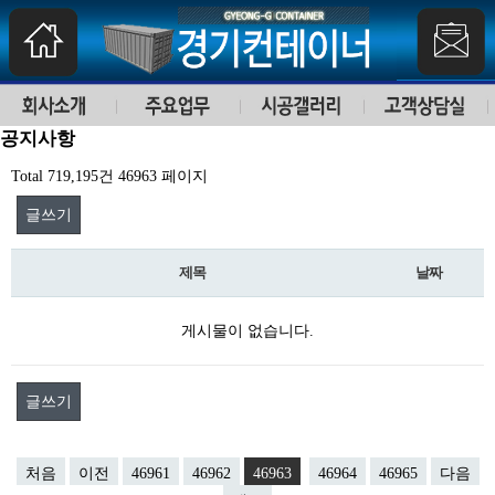
공지사항
Total 719,195건
46963 페이지
글쓰기
제목
날짜
게시물이 없습니다.
글쓰기
처음
이전
46961
46962
46963
46964
46965
다음