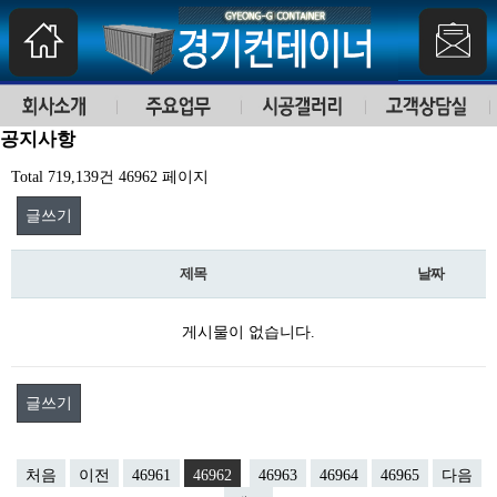
공지사항
Total 719,139건
46962 페이지
글쓰기
제목
날짜
게시물이 없습니다.
글쓰기
처음
이전
46961
46962
46963
46964
46965
다음