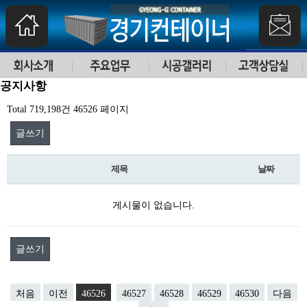
공지사항
Total 719,198건
46526 페이지
글쓰기
제목
날짜
게시물이 없습니다.
글쓰기
처음
이전
46526
46527
46528
46529
46530
다음