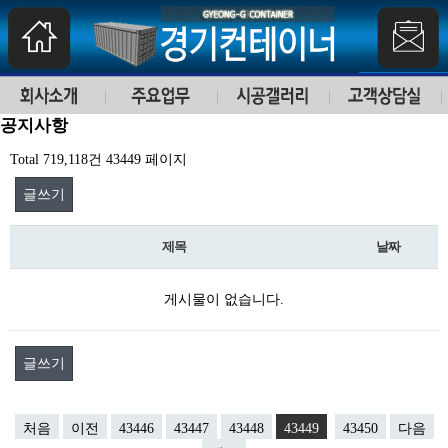
공지사항
Total 719,118건
43449 페이지
글쓰기
제목
날짜
게시물이 없습니다.
글쓰기
처음
이전
43446
43447
43448
43449
43450
다음