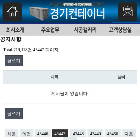
공지사항
Total 719,118건
43447 페이지
글쓰기
제목
날짜
게시물이 없습니다.
글쓰기
처음
이전
43446
43447
43448
43449
43450
다음