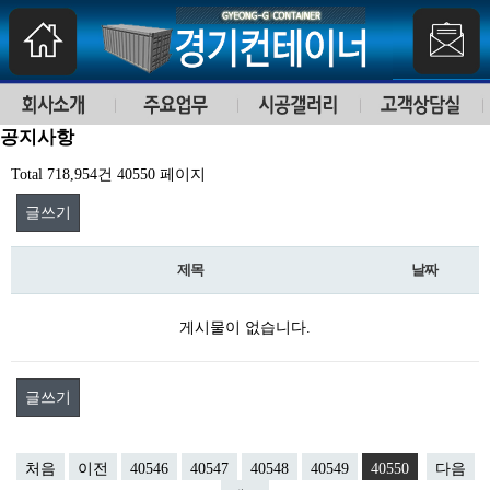
공지사항
Total 718,954건
40550 페이지
글쓰기
제목
날짜
게시물이 없습니다.
글쓰기
처음
이전
40546
40547
40548
40549
40550
다음