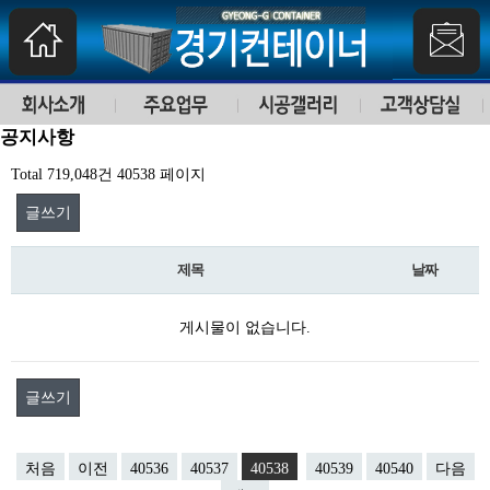
공지사항
Total 719,048건
40538 페이지
글쓰기
제목
날짜
게시물이 없습니다.
글쓰기
처음
이전
40536
40537
40538
40539
40540
다음