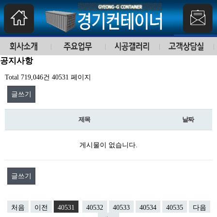
공지사항
Total 719,046건
40531 페이지
글쓰기
제목
날짜
게시물이 없습니다.
글쓰기
처음
이전
40531
40532
40533
40534
40535
다음