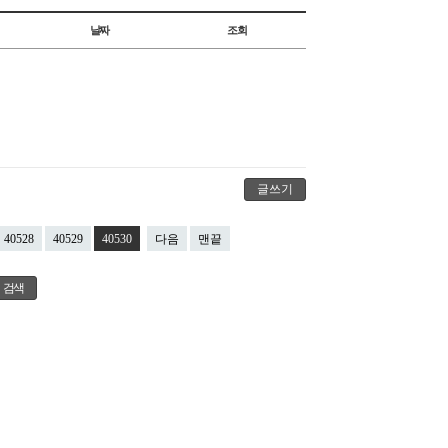
날짜
조회
글쓰기
40528
40529
40530
다음
맨끝