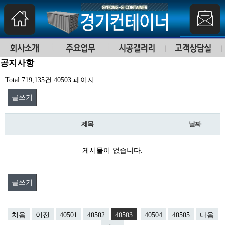
공지사항
Total 719,135건
40503 페이지
글쓰기
제목
날짜
게시물이 없습니다.
글쓰기
처음
이전
40501
40502
40503
40504
40505
다음