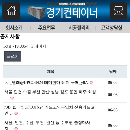
공지사항
Total 719,086건
1 페이지
글쓰기
제목
날짜
u0I_텔레@UPCOIN24 테더판매 테더 구매_y8A
06-05
서울 인천 수원 부천 안산 성남 김포 용인 파주 화성
06-06
…
r3B_텔레@UPCOIN24 카드코인구입처 신용카드코
06-05
인…
서울, 인천, 수원, 부천, 안산 등 수도권 출장마사
06-06
지…