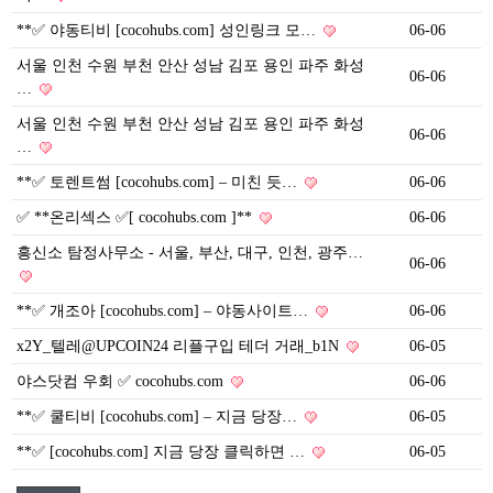
**✅ 야동티비 [cocohubs.com] 성인링크 모…
06-06
서울 인천 수원 부천 안산 성남 김포 용인 파주 화성
06-06
…
서울 인천 수원 부천 안산 성남 김포 용인 파주 화성
06-06
…
**✅ 토렌트썸 [cocohubs.com] – 미친 듯…
06-06
✅ **온리섹스 ✅[ cocohubs.com ]**
06-06
흥신소 탐정사무소 - 서울, 부산, 대구, 인천, 광주…
06-06
**✅ 개조아 [cocohubs.com] – 야동사이트…
06-06
x2Y_텔레@UPCOIN24 리플구입 테더 거래_b1N
06-05
야스닷컴 우회 ✅ cocohubs.com
06-06
**✅ 쿨티비 [cocohubs.com] – 지금 당장…
06-05
**✅ [cocohubs.com] 지금 당장 클릭하면 …
06-05