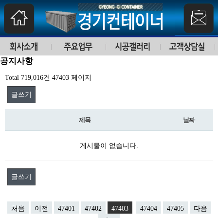
공지사항
Total 719,016건
47403 페이지
글쓰기
제목
날짜
게시물이 없습니다.
글쓰기
처음
이전
47401
47402
47403
47404
47405
다음