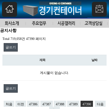
공지사항
Total 719,058건
47390 페이지
글쓰기
제목
날짜
게시물이 없습니다.
글쓰기
처음
이전
47386
47387
47388
47389
47390
다음