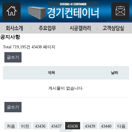
공지사항
Total 719,195건
43438 페이지
글쓰기
제목
날짜
게시물이 없습니다.
글쓰기
처음
이전
43436
43437
43438
43439
43440
다음