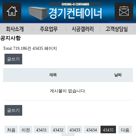
공지사항
Total 719,186건
43435 페이지
글쓰기
제목
날짜
게시물이 없습니다.
글쓰기
처음
이전
43431
43432
43433
43434
43435
다음